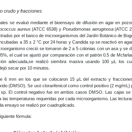
o crudo y fracciones
tales se evaluó mediante el bioensayo de difusión en agar en pozo
lococcus aureus
(ATCC 6538) y
Pseudomonas aeruginosa
(ATCC 2
strados por el banco de microorganismos del Jardín Botánico de Bog
n incubadas a 35 ± 2 °C por 24 horas y Candida sp se reactivó en ag
croorganismo creció se tomaron de 2 a 5 colonias con un asa y se d
0.85%, el cual se ajustó por comparación con el patrón 0.5 de Mcfarl
ción adecuada,se realizó siembra masiva usando 100 µL los cu
dejó secar por 10 minutos.
de 6 mm en los que se colocaron 15 μL del extracto y fraccione
óxido (DMSO). Se usó cloranfenicol como control positivo (2 mg/mL) 
a sp. El control negativo fue en ambos casos DMSO. Las cajas se 
 a las temperaturas requeridas por cada microorganismo. Las lectura
ada ensayo se realizó por cuadruplicado.
iguiente fórmula: