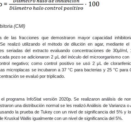
itoria (CMI)
ia de las fracciones que demostraron mayor capacidad inhibitori
e realizó utilizando el método de dilución en agar, mediante el
es seriadas del extracto evaluando concentraciones de 30μl/ml, 1
En cada pozo se adicionaron 2 µL del inóculo del microorganismo con
rol negativo; como control positivo se usó 2 μL de cloranfenic
as microplacas se incubaron a 37 °C para bacterias y 25 °C para
entración se evaluó por triplicado.
n el programa InfoStat versión 2020p. Se realizaron análisis de no
straron una distribución normal se les realizó Análisis de Varianza
 usando la prueba de Tukey con un nivel de significancia del 5% y l
e Kruskal Wallis igualmente con un nivel de significancia del 5%.