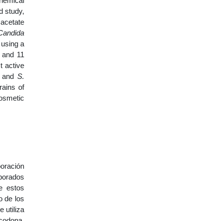
chemical
d study,
 acetate
Candida
 using a
) and 11
t active
and
S.
rains of
osmetic
boración
oborados
e estos
o de los
 utiliza
codona,