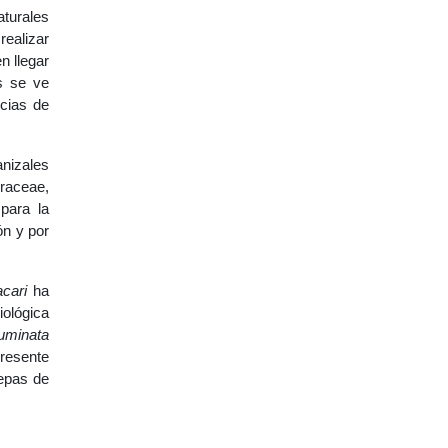
turales
ealizar
n llegar
s se ve
cias de
anizales
hraceae,
para la
ón y por
acari
ha
iológica
uminata
resente
cepas de