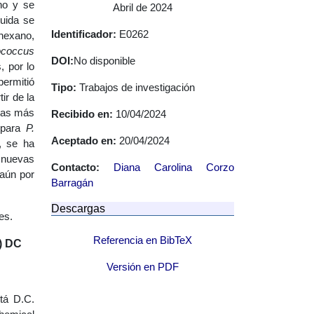
no y se
Abril de 2024
guida se
Identificador:
E0262
(hexano,
ococcus
DOI:
No disponible
, por lo
permitió
Tipo:
Trabajos de investigación
ir de la
 las más
Recibido en:
10/04/2024
o para
P.
Aceptado en:
20/04/2024
, se ha
r nuevas
Contacto:
Diana Carolina Corzo
 aún por
Barragán
Descargas
es.
Referencia en BibTeX
) DC
Versión en PDF
tá D.C.