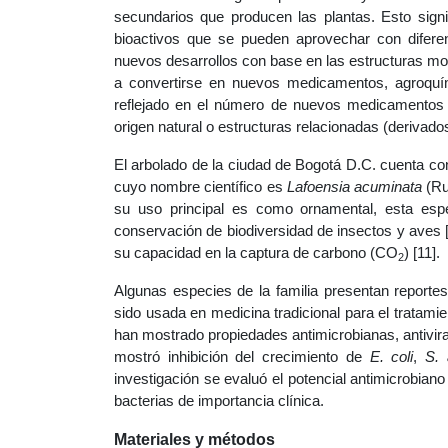
secundarios que producen las plantas. Esto sign
bioactivos que se pueden aprovechar con diferen
nuevos desarrollos con base en las estructuras mo
a convertirse en nuevos medicamentos, agroquími
reflejado en el número de nuevos medicamentos 
origen natural o estructuras relacionadas (derivad
El arbolado de la ciudad de Bogotá D.C. cuenta co
cuyo nombre científico es
Lafoensia acuminata
(Ru
su uso principal es como ornamental, esta espe
conservación de biodiversidad de insectos y aves 
su capacidad en la captura de carbono (CO
) [11].
2
Algunas especies de la familia presentan reporte
sido usada en medicina tradicional para el tratamien
han mostrado propiedades antimicrobianas, antiviral
mostró inhibición del crecimiento de
E. coli
,
S. 
investigación se evaluó el potencial antimicrobiano
bacterias de importancia clínica.
Materiales y métodos