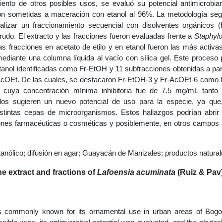
nto de otros posibles usos, se evaluó su potencial antimicrobia
ueron sometidas a maceración con etanol al 96%. La metodología se
ealizar un fraccionamiento secuencial con disolventes orgánicos 
 crudo. El extracto y las fracciones fueron evaluadas frente a
Staphyl
as fracciones en acetato de etilo y en etanol fueron las más activas
diante una columna líquida al vacío con sílica gel. Este proceso 
etanol identificadas como Fr-EtOH y 11 subfracciones obtenidas a part
r-AcOEt. De las cuales, se destacaron Fr-EtOH-3 y Fr-AcOEt-6 como
s cuya concentración mínima inhibitoria fue de 7.5 mg/mL tant
os sugieren un nuevo potencial de uso para la especie, ya que
distintas cepas de microorganismos. Estos hallazgos podrían abri
iones farmacéuticas o cosméticas y posiblemente, en otros campos
etanólico; difusión en agar; Guayacán de Manizales; productos natural
he extract and fractions of
Lafoensia acuminata
(Ruiz & Pav
is commonly known for its ornamental use in urban areas of Bogo