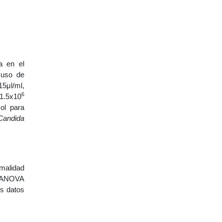
a en el
 uso de
5μl/ml,
6
 1.5x10
ol para
Candida
rmalidad
 o ANOVA
os datos