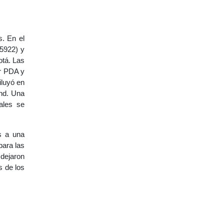
s. En el
5922) y
otá. Las
ar PDA y
iluyó en
and. Una
ales se
s a una
para las
dejaron
s de los