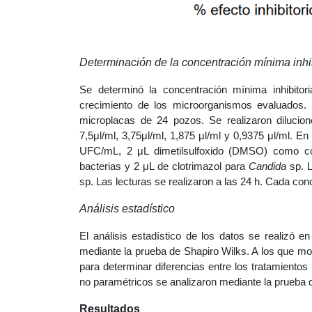
Determinación de la concentración mínima inhib
Se determinó la concentración mínima inhibitor
crecimiento de los microorganismos evaluados. S
microplacas de 24 pozos. Se realizaron dilucion
7,5μl/ml, 3,75μl/ml, 1,875 μl/ml y 0,9375 μl/ml. 
UFC/mL, 2 μL dimetilsulfoxido (DMSO) como cont
bacterias y 2 μL de clotrimazol para
Candida
sp. L
sp. Las lecturas se realizaron a las 24 h. Cada conc
Análisis estadístico
El análisis estadístico de los datos se realizó e
mediante la prueba de Shapiro Wilks. A los que mo
para determinar diferencias entre los tratamientos
no paramétricos se analizaron mediante la prueba d
Resultados