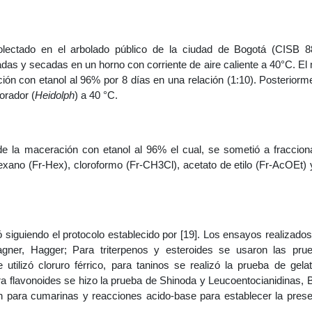
 colectado en el arbolado público de la ciudad de Bogotá (CISB 8
das y secadas en un horno con corriente de aire caliente a 40°C. El 
n con etanol al 96% por 8 días en una relación (1:10). Posteriorm
orador (
Heidolph
) a 40 °C.
de la maceración con etanol al 96% el cual, se sometió a fraccio
hexano (Fr-Hex), cloroformo (Fr-CH3Cl), acetato de etilo (Fr-AcOEt) 
 siguiendo el protocolo establecido por [19]. Los ensayos realizados
agner, Hagger; Para triterpenos y esteroides se usaron las pru
tilizó cloruro férrico, para taninos se realizó la prueba de gelat
 flavonoides se hizo la prueba de Shinoda y Leucoentocianidinas, B
h para cumarinas y reacciones acido-base para establecer la pres