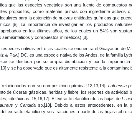
ifica que las especies vegetales son una fuente de compuestos na
tes propósitos, como materias primas con ingrediente activos o r
leculares para la obtención de nuevas entidades químicas que puede
cos [8]. La importancia de investigar en los productos naturale
aprobados en los últimos años, de los cuales un 54% son sustan
os semisintéticos y compuestos miméticos) [9].
n especies nativas entre las cuales se encuentra el Guayacán de M
iz & Pav.) DC. es una especie nativa de los Andes, de la familia Lyt
cie se destaca por su amplia distribución y por la importancia 
[10] y se ha observado que es altamente resistente a la contaminaci
s relacionados con su composición química [12,13,14].
Lafoensia p
to de úlceras gástricas, heridas y fiebre; los reportes de actividad b
es, citotóxicas [15;16,17]. El extracto etanólico de las hojas de
L. ac
aureus
y
Candida
sp.[18]. Debido a estos antecedentes, en la p
 del extracto etanólico y sus fracciones a partir de las hojas sobre 