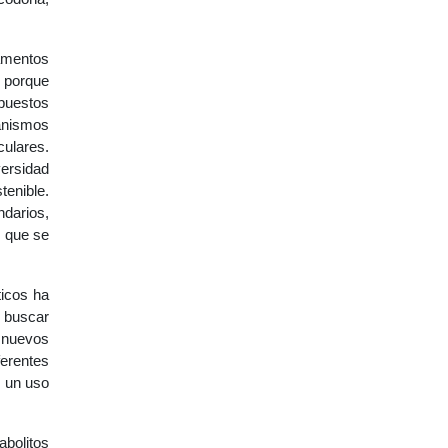
camentos
o porque
puestos
ganismos
culares.
versidad
tenible.
ndarios,
s que se
ticos ha
o buscar
 nuevos
ferentes
e un uso
abolitos