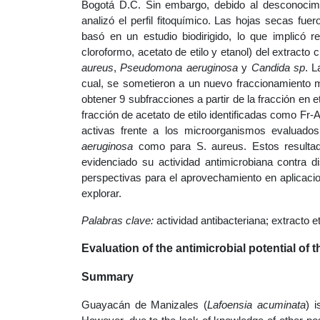
Bogotá D.C. Sin embargo, debido al desconocimie
analizó el perfil fitoquímico. Las hojas secas f
basó en un estudio biodirigido, lo que implicó r
cloroformo, acetato de etilo y etanol) del extracto
aureus
,
Pseudomona aeruginosa
y
Candida sp
. L
cual, se sometieron a un nuevo fraccionamiento me
obtener 9 subfracciones a partir de la fracción en 
fracción de acetato de etilo identificadas como F
activas frente a los microorganismos evaluado
aeruginosa
como para S. aureus. Estos resultad
evidenciado su actividad antimicrobiana contra 
perspectivas para el aprovechamiento en aplicac
explorar.
Palabras clave:
actividad antibacteriana; extracto 
Evaluation of the antimicrobial potential of t
Summary
Guayacán de Manizales (
Lafoensia acuminata
) 