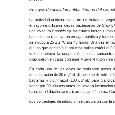
Ensayos de actividad antibacteriana del extract
La actividad antimicrobiana de los extractos vege
ensayo se utilizaron cepas bacterianas de
Staphy
una levadura
Candida
sp. las cuales fueron sumini
bacterias se reactivaron en agar nutritivo y fuero
se incubó a 25 ± 2 °C por 48 horas. Una vez el mi
el tubo que contenía la solución salina estéril al 
vez se obtuvo la suspensión con la concentra
dispusieron en cajas con agar Mueller-Hinton y se 
En cada una de las cajas se realizaron pozos 
concentración de 30 mg/mL disuelto en dimetilsulf
bacterias y clotrimazol (100 μg/mL) para Candid
secar por 30 minutos antes de llevar a incubación
halos de inhibición se realizaron a las 24 horas. C
Los porcentajes de inhibición se calcularon con la s