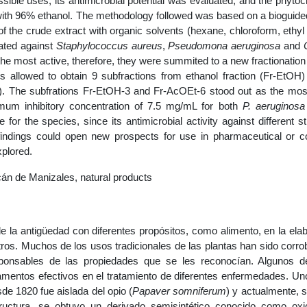
sible uses, its antimicrobial potential was evaluated, and the phyto
ith 96% ethanol. The methodology followed was based on a bioguide
of the crude extract with organic solvents (hexane, chloroform, ethyl
uated against
Staphylococcus aureus
,
Pseudomona aeruginosa
and
 the most active, therefore, they were summited to a new fractionation
s allowed to obtain 9 subfractions from ethanol fraction (Fr-EtOH
t). The subfrations Fr-EtOH-3 and Fr-AcOEt-6 stood out as the mos
mum inhibitory concentration of 7.5 mg/mL for both
P. aeruginosa
for the species, since its antimicrobial activity against different st
ndings could open new prospects for use in pharmaceutical or c
xplored.
acán de Manizales, natural products
e la antigüedad con diferentes propósitos, como alimento, en la ela
otros. Muchos de los usos tradicionales de las plantas han sido corr
sponsables de las propiedades que se les reconocían. Algunos d
entos efectivos en el tratamiento de diferentes enfermedades. Un
de 1820 fue aislada del opio (
Papaver somniferum
) y actualmente, se
ructura, se obtuvo un derivado semisintético conocido como oxi