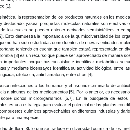
o [1].
intética, la representación de los productos naturales en los medi
 destacado, yasea, porque las moléculas naturales son efectivas 
 de los cuales se pueden obtener derivados semisintéticos o com
 [2]. Esto demuestra la importancia de la quimiodiversidad de los or
s que no han sido estudiadas como fuentes de nuevas entidades mole
importante teniendo en cuenta que también estará representada en di
olombia [3] es un recurso que puede ser aprovechado de manera sos
n importantes porque buscan aislar e identificar metabolitos secu
as y mediante bioensayos identifica su actividad biológica, entre la
gicida, citotóxica, antinflamatoria, entre otras [4].
san infecciones a los humanos y el uso indiscriminado de antibió
cia a algunos de los medicamentos [5]. Por lo anterior, es necesari
 sobre dichos microorganismos [6,7]. En la búsqueda de estos
es es una estrategia para evaluar el potencial de las plantas con di
 compuestos químicos aprovechables en diferentes industrias y darl
nte para una especie.
ad de flora [3], lo que se traduce en diversidad química de los met