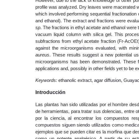
However, due to the lack of knowledge of other pos
profile was analyzed. Dry leaves were macerated w
which involved performing sequential fractionation 
and ethanol). The extract and fractions were eval
sp
. The fractions in ethyl acetate and ethanol were
vacuum liquid column with silica gel. This proces
subfractions from ethyl acetate fraction (Fr-AcOE
against the microorganisms evaluated, with mini
aureus
. These results suggest a new potential use 
microorganisms has been demonstrated. These fi
applications and, possibly in other fields yet to be e
Keywords:
ethanolic extract, agar diffusion, Guay
Introducción
Las plantas han sido utilizadas por el hombre desd
de herramientas, para tratar sus dolencias, entre 
por la ciencia, al encontrar los compuestos re
compuestos siguen siendo utilizados como medicam
ejemplos que se pueden citar es la morfina que des
como un potente analgésico. A partir de su est