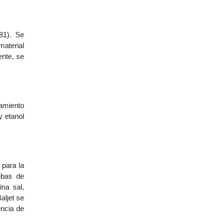
81). Se
material
ente, se
namiento
y etanol
 para la
ebas de
ina sal,
aljet se
encia de