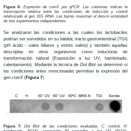
Figura 6:
Expresión de comX por qPCR. Las columnas indican la
transcripción relativa entre las condiciones de inducción y control
relativizado al gen 16S rRNA. Las barras muestran el desvío estándard
de tres experimentos independientes.
Se analizaron las condiciones a las cuales los lactobacilos
podrían ser sometidos en su hábitat, tracto gastrointestinal (TGI)
(pH ácido - sales biliares y estrés salino) y también aquellas
descriptas en otros organismos como inductoras de
transformación natural (Exposición a luz UV, hambreado,
calentamiento). Mediante la técnica de
Dot Blot
se determinó si
las condiciones antes mencionadas permitían la expresión del
gen
com
X (
Figura 7
)
Figura 7:
Dot Blot de las condiciones evaluadas. C: control, H:
hambreado, 30’’UV: exposición 30 segundos a luz UV, 60’’UV: