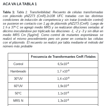
ACA VA LA TABLA 1
Tabla 1:
Tabla 1: Transferibilidad. Recuento de células transformadas
con plásmido pNZ273 (CmR).2x108 UFC tratadas con las distintas
condiciones de inducción de competencia y sin tratar (condición control)
se pusieron en contacto con 1 µg de plásmido pNZ273 (CmR). Luego de
1 h a 37º C se agregó medio MRS y se realizaron diluciones seriadas al
décimo inoculándose por triplicado las diluciones -1, -2 y -3 y sin diluir en
medio MRS Cm [5µg/ml]. Como control de mutantes espontáneas se
realizó el mismo procedimiento pero sin poner en contacto las células
con el plásmido. El recuento se realizó por tabla mediante el método del
número más probable
Frecuencia de Transformantes CmR /Totales
-8
Control
6,5x10
-8
Hambreado
1,7 x10
-8
30"UV
1,4 x10
-8
60"UV
1,9x10
-8
50°C
1,1x10
-8
MRS N
1,3x10