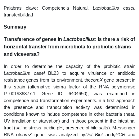
Palabras clave: Competencia Natural,
Lactobacillus casei
,
transferibilidad
Summary
Transference of genes in
Lactobacillus
: Is there a risk of
horizontal transfer from microbiota to probiotic strains
and viceversa?
In order to determine the capacity of the probiotic strain
Lactobacillus casei
BL23 to acquire virulence or antibiotic
resistance genes from its environment, the
comX
gene present in
this strain (alternative sigma factor of the RNA polymerase
P_001986877.1, Gene ID: 6404650), was examined in
competence and transformation experiments.In a first approach
the presence and transcription activity was determined in
conditions known to induce competence in other bacteria (heat,
UV irradiation or starvation) and in those present in the intestinal
tract (saline stress, acidic pH, presence of bile salts). Messenger
RNA of
comX
gene, was analyzed by
Dot Blot
and
qPCR
and