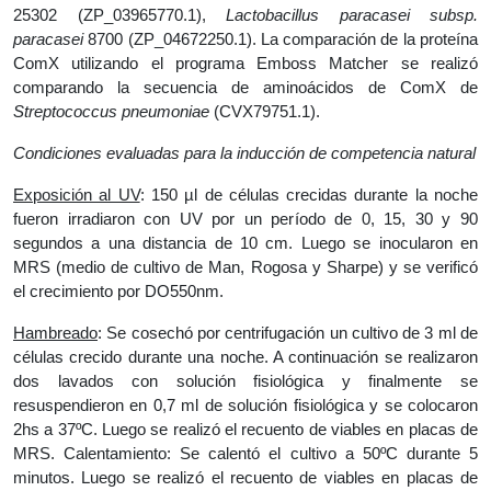
25302 (ZP_03965770.1),
Lactobacillus paracasei subsp.
paracasei
8700 (ZP_04672250.1). La comparación de la proteína
ComX utilizando el programa Emboss Matcher se realizó
comparando la secuencia de aminoácidos de ComX de
Streptococcus pneumoniae
(CVX79751.1).
Condiciones evaluadas para la inducción de competencia natural
Exposición al UV
: 150 µl de células crecidas durante la noche
fueron irradiaron con UV por un período de 0, 15, 30 y 90
segundos a una distancia de 10 cm. Luego se inocularon en
MRS (medio de cultivo de Man, Rogosa y Sharpe) y se verificó
el crecimiento por DO550nm.
Hambreado
: Se cosechó por centrifugación un cultivo de 3 ml de
células crecido durante una noche. A continuación se realizaron
dos lavados con solución fisiológica y finalmente se
resuspendieron en 0,7 ml de solución fisiológica y se colocaron
2hs a 37ºC. Luego se realizó el recuento de viables en placas de
MRS. Calentamiento: Se calentó el cultivo a 50ºC durante 5
minutos. Luego se realizó el recuento de viables en placas de