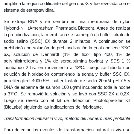
amplifica la región codificante del gen
com
X y fue revelada con el
sistema de estreptavidina.
Se extrajo RNA y se sembró en una membrana de nylon
Hybond-N+ (Amerasham Pharmacia Biotech). Antes de realizar
la prehibridización, la membrana se sumergió en buffer citrato de
sodio salino (SSC) 6X durante 2 minutos. A continuación se
prehibridó con solución de prehibridización la cual contiene SSC
6X, solución de Denhardt (1% de ficol, tipo 400, 1% de
polivinilpirrolidona y 1% de seroalbúmina bovina) y SDS 1 %
incubando 2 hs. en movimiento a 42ºC. Luego se hibridó con
solución de hibridación conteniendo la sonda y buffer SSC 6X,
polietilenglicol 4000 5%, buffer fosfato de sodio 20mM pH 7.5 y
DNA de esperma de salmón 100 ug/ml incubando toda la noche
a 37ºC. Se removió la solución y se lavó con SSC 2X a 0,2X.
Luego se reveló con el kit de detección Phototope-Star Kit
(BioLabs) siguiendo las indicaciones del fabricante.
Transformación natural in vivo, método del número más probable
Para detectar los eventos de transformación natural in vivo se