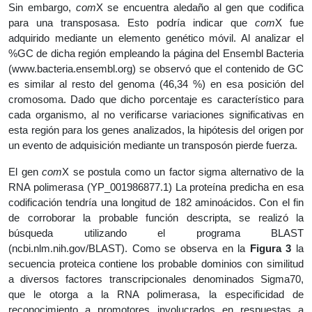
Sin embargo,
com
X se encuentra aledaño al gen que codifica
para una transposasa. Esto podría indicar que
com
X fue
adquirido mediante un elemento genético móvil. Al analizar el
%GC de dicha región empleando la página del Ensembl Bacteria
(www.bacteria.ensembl.org) se observó que el contenido de GC
es similar al resto del genoma (46,34 %) en esa posición del
cromosoma. Dado que dicho porcentaje es característico para
cada organismo, al no verificarse variaciones significativas en
esta región para los genes analizados, la hipótesis del origen por
un evento de adquisición mediante un transposón pierde fuerza.
El gen
com
X se postula como un factor sigma alternativo de la
RNA polimerasa (YP_001986877.1) La proteína predicha en esa
codificación tendría una longitud de 182 aminoácidos. Con el fin
de corroborar la probable función descripta, se realizó la
búsqueda utilizando el programa BLAST
(ncbi.nlm.nih.gov/BLAST). Como se observa en la
Figura 3
la
secuencia proteica contiene los probable dominios con similitud
a diversos factores transcripcionales denominados Sigma70,
que le otorga a la RNA polimerasa, la especificidad de
reconocimiento a promotores involucrados en respuestas a