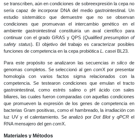
se transcriben, aún en condiciones de sobreexpresión la cepa no
sería capaz de incorporar DNA del medio gastrointestinal. Un
estudio sistemático que demuestre que no se observan
condiciones que promuevan el intercambio genético en el
ambiente gastrointestinal constituiría un aval científico para
continuar con el grado GRAS y QPS (
Qualified presumption of
safety status
). El objetivo del trabajo es caracterizar posibles
funciones de competencia en la cepa probiótica
L. casei
BL23.
Para este propósito se analizaron las secuencias
in silico
de
genomas completos. Se seleccionó al gen
com
X por presentar
homología con varios factos sigma relacionados con la
competencia. Se testearon condiciones que emulan el tracto
gastrointestinal, como estrés salino o pH ácido con sales
biliares, las cuales fueron comparadas con aquellas condiciones
que promueven la expresión de los genes de competencia en
bacterias Gram positivas, como el hambreado, la irradiación con
luz UV y el calentamiento. Se analizó por
Dot Blot
y
qPCR
el
RNA mensajero del gen
com
X.
Materiales y Métodos