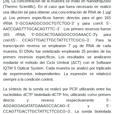
[28]. La concentración de la muestra se midió en Nanodrop2000
(Thermo Scientific). En el caso que fuera necesario se realizó
una dilución tal para obtener una concentración de RNA de 1 µg/
µl. Los primers específicos fueron: directos para el gen 16S
rRNA 5’-GCGAAGGCGGCTGTCTGG-3’ y para comX 5`-
AATCGAGTTTGCACAGTTTC–3`´. Los primers reversos fueron
16S rRNA, 5’-GGCACTGAAGGGCGGAAACC-3’y para
comX5`- CCAGTTGACTTGCTATTCTTCGCG–3`. Para la
transcripción reversa se emplearon 7 µg de RNA de cada
muestra. El DNAc fue sintetizado empleando 25 pmoles de los
primers reversos específicos. Los resultados se analizaron
mediante el método del Ciclo Umbral (ΔCT) con el Software
IQTM 5 Optical System. Cada muestra se analizó por triplicado
de experimentos independientes. La expresión se relativizó
siempre a la condición control.
La síntesis de la sonda se realizó por PCR utilizando entre los
nucleótidos dCTP biotinilado-dCTP frío, utilizando como primers
directo y reverso respectivamente 5`-
AGGAGGAGATATGAAAGCCACAG–3` y 5`-
CCAGTTGACTTGCTATTCTTCGCG–3`. La sonda biotinilada