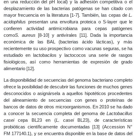
en una reducción del pH local) y la adhesión competitiva o el
desplazamiento de las bacterias patógenas se han citado con
mayor frecuencia en la literatura [1-7]. También, las cepas de
L.
acidophilus
presentan una envoltura proteica o S-layer que le
confieren actividad antimicrobiana para cepas patógenes
como
S. aureus
[8-10] y antivirales [11]. Dada la importancia
económica de las BAL (bacterias ácido lácticas), y más
recientemente su uso prospectivo como vacunas seguras, se ha
estudiado en lactobacilos y lactococos una serie de rasgos
fisiológicos, así como herramientas de expresión de grado
alimentario [12].
La disponibilidad de secuencias del genoma bacteriano completo
ofrece la posibilidad de descubrir las funciones de muchos genes
desconocidos o asignársela a aquellos hipotéticos procedentes
del alineamiento de secuencias con genes o proteínas de
bancos de datos de otros microorganismos. En 2010 se ha dado
a conocer la secuencia completa del genoma de
Lactobacillus
casei
cepa BL23 en (
L. casei
BL23), de características
probióticas científicamente documentadas [13] (Accession N°
FM 177140.1), y se encuentra disponible en la base de datos del