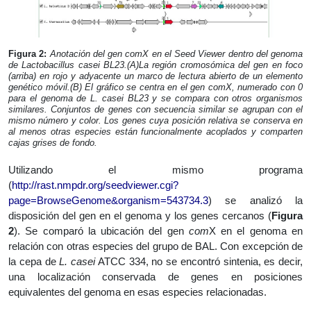
Figura 2:
Anotación del gen
com
X en el Seed Viewer dentro del genoma
de
Lactobacillus casei
BL23.(A)La región cromosómica del gen en foco
(arriba) en rojo y adyacente un marco de lectura abierto de un elemento
genético móvil.(B) El gráfico se centra en el gen
com
X, numerado con 0
para el genoma de
L. casei
BL23 y se compara con otros organismos
similares. Conjuntos de genes con secuencia similar se agrupan con el
mismo número y color. Los genes cuya posición relativa se conserva en
al menos otras especies están funcionalmente acoplados y comparten
cajas grises de fondo.
Utilizando el mismo programa
(
http://rast.nmpdr.org/seedviewer.cgi?
page=BrowseGenome&organism=543734.3
) se analizó la
disposición del gen en el genoma y los genes cercanos (
Figura
2
). Se comparó la ubicación del gen
com
X en el genoma en
relación con otras especies del grupo de BAL. Con excepción de
la cepa de
L. casei
ATCC 334, no se encontró sintenia, es decir,
una localización conservada de genes en posiciones
equivalentes del genoma en esas especies relacionadas.