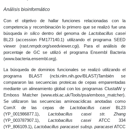
Análisis bioinformático
Con el objetivo de hallar funciones relacionadas con la
competencia y recombinación lo primero que se realizó fue una
búsqueda
in silico
dentro del genoma de
Lactobacillus casei
BL23 (accession FM177140.1) utilizando el programa SEED
viewer (rast.nmpdr.org/seedviewer.cgi). Para el análisis de
porcentaje de GC se utilizó el programa Ensembl Bacteria
(www.bacteria.ensembl.org).
La búsqueda de dominios funcionales se realizó utilizando el
programa BLAST (ncbi.nlm.nih.gov/BLAST)También se
compararon las secuencias proteicas de cepas emparentadas
mediante un alineamiento global con los programas ClustalW y
Emboss Matcher (www.ebi.ac.uk/Tools/psa/emboss_matcher).
Se utilizaron las secuencias aminoacídicas anotadas como
ComX de las cepas de
Lactobacillus casei
BL23
(YP_001986877.1),
Lactobacillus casei str. Zhang
(YP_003787907.1),
Lactobacillus casei
ATCC 334
(YP_806109.1),
Lactobacillus paracasei subsp. paracasei
ATCC