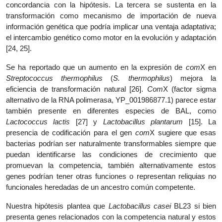
concordancia con la hipótesis. La tercera se sustenta en la
transformación como mecanismo de importación de nueva
información genética que podría implicar una ventaja adaptativa;
el intercambio genético como motor en la evolución y adaptación
[24, 25].
Se ha reportado que un aumento en la expresión de
com
X en
Streptococcus thermophilus
(
S. thermophilus
) mejora la
eficiencia de transformación natural [26].
Com
X (factor sigma
alternativo de la RNA polimerasa, YP_001986877.1) parece estar
también presente en diferentes especies de BAL, como
Lactococcus lactis
[27] y
Lactobacillus plantarum
[15]. La
presencia de codificación para el gen
com
X sugiere que esas
bacterias podrían ser naturalmente transformables siempre que
puedan identificarse las condiciones de crecimiento que
promuevan la competencia, también alternativamente estos
genes podrían tener otras funciones o representan reliquias no
funcionales heredadas de un ancestro común competente.
Nuestra hipótesis plantea que
Lactobacillus casei
BL23 si bien
presenta genes relacionados con la competencia natural y estos