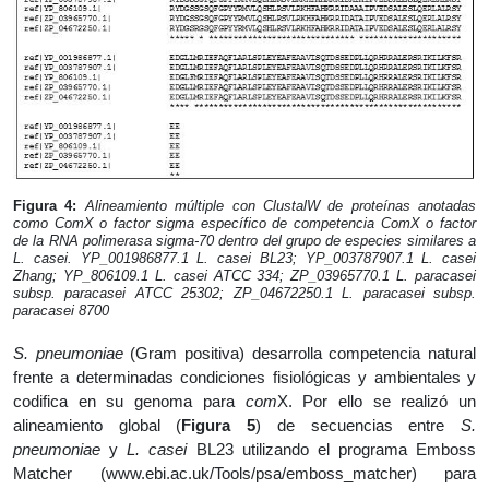
Figura 4:
Alineamiento múltiple con ClustalW de proteínas anotadas
como
Com
X o factor sigma específico de competencia
Com
X o factor
de la RNA polimerasa sigma-70 dentro del grupo de especies similares a
L. casei
. YP_001986877.1
L. casei
BL23; YP_003787907.1
L. casei
Zhang
; YP_806109.1
L. casei
ATCC 334; ZP_03965770.1
L. paracasei
subsp. paracasei
ATCC 25302; ZP_04672250.1
L. paracasei subsp.
paracasei
8700
S. pneumoniae
(Gram positiva) desarrolla competencia natural
frente a determinadas condiciones fisiológicas y ambientales y
codifica en su genoma para
com
X. Por ello se realizó un
alineamiento global (
Figura 5
) de secuencias entre
S.
pneumoniae
y
L. casei
BL23 utilizando el programa Emboss
Matcher (www.ebi.ac.uk/Tools/psa/emboss_matcher) para